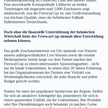
Fußballbegeisterung im Lübbecker Land und darüber hinaus.
Eine ausverkaufte Kreissporthalle Lübbecke an beiden
Turniertagen mit insgesamt rund 5.000 Zuschauern zeigt
eindrucksvoll, was der FreewayCup ist: eine Großveranstaltung
von höchster Qualität, eines der beliebtesten Fußball-
Hallenturniere Deutschlands.
Doch ohne die finanzielle Unterstützung der heimischen
Wirtschaft hätte der FreewayCup niemals diese Entwicklung
nehmen können.
Das große Zuschauerinteresse vor Ort, tausende von Nutzern
unseres außergewöhnlichen Live-Streams sowie die enorme
Medienpräsenz bereits lange vor dem Turnier machen den
FreewayCup zu einem interessanten Sponsoringpartner – nicht
nur für lokale Unternehmen. In seinen über 20 Jahren Erfahrung
hat das Organisationsteam des Turniers eine Vielzahl von
Werbemöglichkeiten entwickelt, die jeder Branche und jedem
Budget gerecht werden.
Nutzen Sie eines der populärsten Sportevents der Region. Stellen
Sie sich als attraktiver Arbeitgeber dar, präsentieren Sie sich in
einem spannenden Umfeld, um Ihr Unternehmen, Ihre Produkte
oder Ihre Dienstleistungen noch bekannter zu machen. Gerne