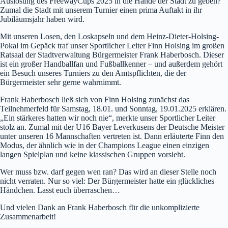
Auslosung des FreewayCups 2025 in die Hände der Stadt zu geben?
Zumal die Stadt mit unserem Turnier einen prima Auftakt in ihr
Jubiläumsjahr haben wird.
Mit unseren Losen, den Loskapseln und dem Heinz-Dieter-Holsing-
Pokal im Gepäck traf unser Sportlicher Leiter Finn Holsing im großen
Ratsaal der Stadtverwaltung Bürgermeister Frank Haberbosch. Dieser
ist ein großer Handballfan und Fußballkenner – und außerdem gehört
ein Besuch unseres Turniers zu den Amtspflichten, die der
Bürgermeister sehr gerne wahrnimmt.
Frank Haberbosch ließ sich von Finn Holsing zunächst das
Teilnehmerfeld für Samstag, 18.01. und Sonntag, 19.01.2025 erklären.
„Ein stärkeres hatten wir noch nie“, merkte unser Sportlicher Leiter
stolz an. Zumal mit der U16 Bayer Leverkusens der Deutsche Meister
unter unseren 16 Mannschaften vertreten ist. Dann erläuterte Finn den
Modus, der ähnlich wie in der Champions League einen einzigen
langen Spielplan und keine klassischen Gruppen vorsieht.
Wer muss bzw. darf gegen wen ran? Das wird an dieser Stelle noch
nicht verraten. Nur so viel: Der Bürgermeister hatte ein glückliches
Händchen. Lasst euch überraschen…
Und vielen Dank an Frank Haberbosch für die unkomplizierte
Zusammenarbeit!